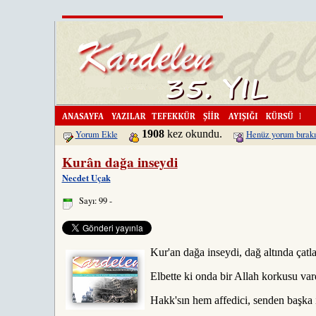
Kardelen'i DergiKapinda.com 
1908
kez okundu.
Yorum Ekle
Henüz yorum bırakı
Kurân dağa inseydi
Necdet Uçak
Sayı: 99 -
Kur'an dağa inseydi, dağ altında çatla
Elbette ki onda bir Allah korkusu var
Hakk'sın hem affedici, senden başka 