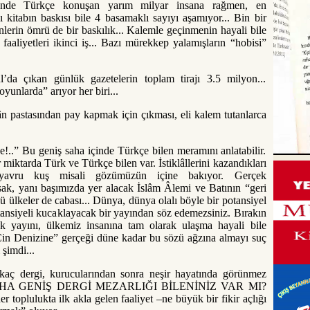
ünde Türkçe konuşan yarım milyar insana rağmen, en
 kitabın baskısı bile 4 basamaklı sayıyı aşamıyor... Bin bir
nlerin ömrü de bir baskılık... Kalemle geçinmenin hayali bile
faaliyetleri ikinci iş... Bazı mürekkep yalamışların “hobisi”
l’da çıkan günlük gazetelerin toplam tirajı 3.5 milyon...
oyunlarda” arıyor her biri...
lân pastasından pay kapmak için çıkması, eli kalem tutanlarca
e!..” Bu geniş saha içinde Türkçe bilen meramını anlatabilir.
r miktarda Türk ve Türkçe bilen var. İstiklâllerini kazandıkları
, yavru kuş misali gözümüzün içine bakıyor. Gerçek
sak, yanı başımızda yer alacak İslâm Âlemi ve Batının “geri
 ülkeler de cabası... Dünya, dünya olalı böyle bir potansiyel
siyeli kucaklayacak bir yayından söz edemezsiniz. Bırakın
ak yayını, ülkemiz insanına tam olarak ulaşma hayali bile
Çin Denizine” gerçeği düne kadar bu sözü ağzına almayı suç
 şimdi...
rkaç dergi, kurucularından sonra neşir hayatında görünmez
AHA GENİŞ DERGİ MEZARLIĞI BİLENİNİZ VAR MI?
r toplulukta ilk akla gelen faaliyet –ne büyük bir fikir açlığı