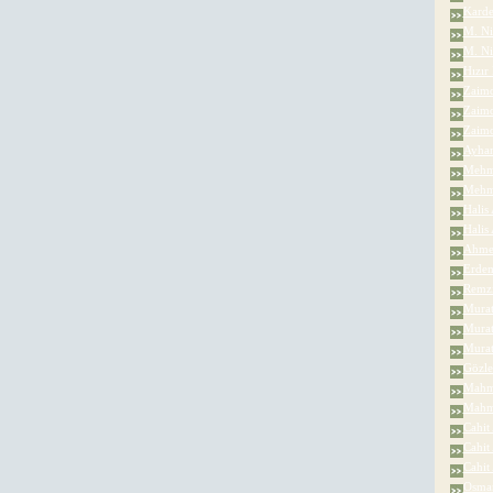
Karde
M. Ni
M. Ni
Hızır
Zaimo
Zaimo
Zaimo
Ayhan
Mehme
Mehme
Halis 
Halis
Ahmet
Erdem
Remzi
Murat
Murat
Murat
Gözle
Mahmu
Mahmu
Cahit
Cahit
Cahit
Osman