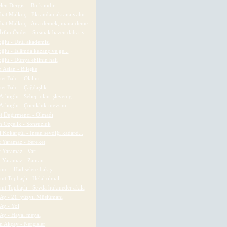
len Dergisi - Bu kimdir
hat Malkoç - Ekrandan akrana yahu...
hat Malkoç - Ana demek, mana deme...
 İrfan Önder - Susmak bazen daha iy...
ğlu - Usûl akademisi
ğlu - İslâmda kazanç ve ge...
ğlu - Dünya ehlinin hali
 Aslan - Bileşke
t Balcı - Olalım
t Balcı - Çağdaşlık
Arlıoğlu - Sebep olan işleyen g...
 Arlıoğlu - Çocukluk mevsimi
 Değirmenci - Olmadı
 Özçelik - Sonsuzluk
 Kokargül - İnsan sevdiği kadard...
 Yaramaz - Bereket
 Yaramaz - Varı
 Yaramaz - Zaman
mci - Hadiselere bakış
t Topbaşlı - Helal olmalı
t Topbaşlı - Sevda hükmeder akıla
 Ay - 21. yüzyıl Müslümanı
 Ay - Yol
 Ay - Hayal meyal
 Akçay - Nergisler