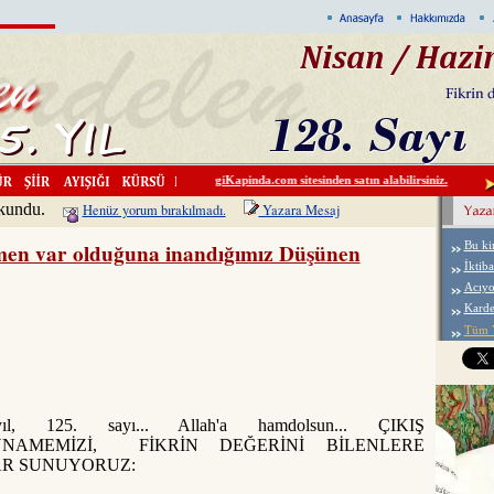
Kardelen'i DergiKapinda.com sitesinden satın alabilirsiniz.
Ali E
okundu.
Henüz yorum bırakılmadı.
Yazara Mesaj
ğmen var olduğuna inandığımız Düşünen
Bu kim
İktibas
Acıyo
Karde
Tüm Y
ıl, 125. sayı... Allah'a hamdolsun... ÇIKIŞ
NNAMEMİZİ, FİKRİN DEĞERİNİ BİLENLERE
R SUNUYORUZ: