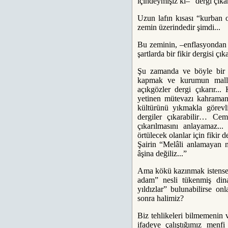
içindeymişiz ki– “dergi çık
Uzun lafın kısası “kurban o
zemin üzerindedir şimdi...
Bu zeminin, –enflasyondan te
şartlarda bir fikir dergisi çı
Şu zamanda ve böyle bir z
kapmak ve kurumun mallar
açıkgözler dergi çıkarır..
yetinen mütevazı kahramanl
kültürünü yıkmakla görevli
dergiler çıkarabilir… Cem
çıkarılmasını anlayamaz..
örtülecek olanlar için fikir 
Şairin “Melâli anlamayan ne
âşina değiliz...”
Ama kökü kazınmak istense
adam” nesli tükenmiş din
yıldızlar” bulunabilirse o
sonra halimiz?
Biz tehlikeleri bilmemenin v
ifadeye çalıştığımız menfi