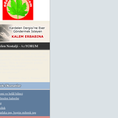
azete isteyen, “bakabilir miyim?” diyor;
ilir miyim” değil… Demek okunması
gazeteler, bakılır duruma düşmüş; yani
lmuş… Hem de (görmeyen gözlere
r olsun) “fuhş albümü”…
ir basın olmadığına göre, neyin
n söz ediyorlar?..
Kardelen: Sayı 1, Temmuz 1993
mi ve helâl bilinci
lenden haberler
ke
zluk
adaka taşı, bugün mihenk taşı