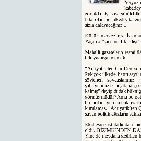
Yeryüz
kabadayı
zorlukla piyasaya sürülebile
lüks olan bu ülkede, kalem 
sizin anlayacağınız...
Kültür merkezimiz İstanbu
Yaşama “şansını” fikir dışı “
Mahallî gazetelerin resmi i
bile yadırganmamakta...
“Adriyatik’ten Çin Denizi’n
Pek çok ülkede, hatırı sayılı
söylenen soydaşlarımız
şahsiyetimizle meydana çık
kalmış” deyip dudak büktüğü
görmüş müdür? Ama bu potan
bu potansiyeli kucaklayac
kurulamaz. “Adriyatik’ten 
sayan politik ağızların sakızı
Ekolleşme istidadındaki bi
oldu. BİZİMKİNDEN D
Yine de meydana getirilen he