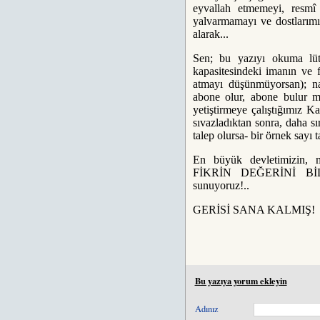
eyvallah etmemeyi, resmî
yalvarmamayı ve dostlarımı
alarak...
Sen; bu yazıyı okuma lüt
kapasitesindeki imanın ve 
atmayı düşünmüyorsan); nas
abone olur, abone bulur m
yetiştirmeye çalıştığımız K
sıvazladıktan sonra, daha s
talep olursa- bir örnek sayı 
En büyük devletimizin, m
FİKRİN DEĞERİNİ BİLEN
sunuyoruz!..
GERİSİ SANA KALMIŞ!
Bu yazıya yorum ekleyin
Adınız