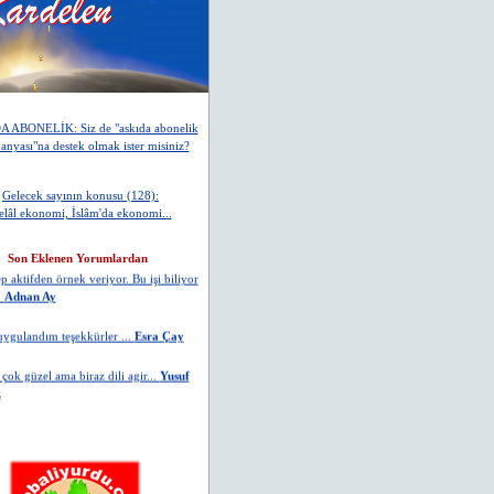
 ABONELİK: Siz de "askıda abonelik
nyası"na destek olmak ister misiniz?
ent facìasi ile ne alaka...
EB
Gelecek sayının konusu (128):
elâl ekonomi, İslâm'da ekonomi...
l altı vurmuş...
Mustafa Güneş
Son Eklenen Yorumlardan
ep aktifden örnek veriyor. Bu işi biliyor
.
Adnan Ay
ygulandım teşekkürler ...
Esra Çay
çok güzel ama biraz dili agir...
Yusuf
z