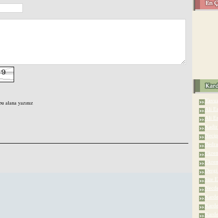
Yavuz
bu alana yazınız
Ali Er
Ali E
Kadir
Necip
Bedra
Ekrem
Ekrem
Dergi 
Site 
Necde
Karde
Karde
Kardel