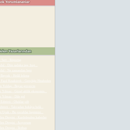
 Sert - Röportaj
dal - Dün sadaka taşı, bug...
rdal - Ne zamandan beri
 Bayrak - Helâl lokma
 Fazıl Kısakürek - Gençliğe Hitabeden
n Yoldaş - Beyaz güvercin
 Yılmaz - Güzel ahlâk ekonomis...
 Yılmaz - Dile gel
Editörü - Oluklar çift
Editörü - Takvadan bekâya helâ...
t Uçak - Bu çocuklar hepimizi...
len Dergisi - Kardelenden haberler
len Dergisi - Acıyorum
en Dergisi - İktibas