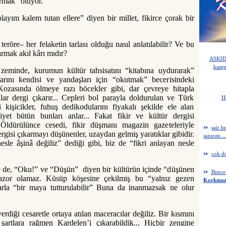
armak” oluyor.
layım kalem tutan ellere” diyen bir millet, fikirce çorak bir
röre– her felaketin tarlası olduğu nasıl anlatılabilir? Ve bu
karmak akıl kârı mıdır?
ASKIDA
kampa
eminde, kurumun kültür tahsisatını “kitabına uydurarak”
ını kendisi ve yandaşları için “okutmak” becerisindeki
Senirk
. Kozasında ölmeye razı böcekler gibi, dar çevreye hitapla
ar dergi çıkarır... Cepleri bol parayla doldurulan ve Türk
H
Hep be
 kişicikler, fuhuş dedikodularını fiyakalı şekilde ele alan
iyet bütün bunları anlar... Fakat fikir ve kültür dergisi
şair h
. Öldürülünce cesedi, fikir düşmanı magazin gazeteleriyle
sanırım ..
dergisi çıkarmayı düşünenler, uzaydan gelmiş yaratıklar gibidir.
sle âşinâ değiliz” dediği gibi, biz de “fikri anlayan nesle
çok du
Bence 
 de, “Oku!” ve “Düşün” diyen bir kültürün içinde “düşünen
Korkma
azor olamaz. Küsüp köşesine çekilmiş bu “yalnız gezen
nlarla “bir maya tutturulabilir” Buna da inanmazsak ne olur
erdiği cesaretle ortaya atılan maceracılar değiliz. Bir kısmını
 şartlara rağmen Kardelen’i çıkarabildik... Hiçbir zengine