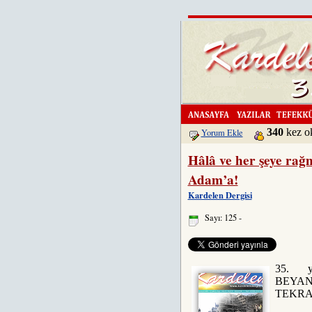
340
kez 
Yorum Ekle
Hâlâ ve her şeye ra
Adam’a!
Kardelen Dergisi
Sayı: 125 -
35. y
BEYA
TEKRA