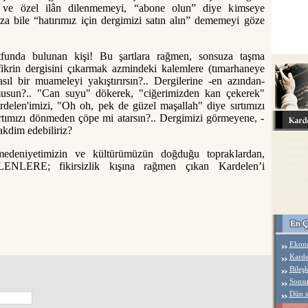
 ve özel ilân dilenmemeyi, “abone olun” diye kimseye
za bile “hatırımız için dergimizi satın alın” dememeyi göze
funda bulunan kişi! Bu şartlara rağmen, sonsuza taşma
fikrin dergisini çıkarmak azmindeki kalemlere (tımarhaneye
ıl bir muameleyi yakıştırırsın?.. Dergilerine -en azından-
usun?.. "Can suyu" dökerek, "ciğerimizden kan çekerek"
ardelen'imizi, "Oh oh, pek de güzel maşallah" diye sırtımızı
ırtımızı dönmeden çöpe mi atarsın?.. Dergimizi görmeyene, -
takdim edebiliriz?
Emanet g
“okuyab
edeniyetimizin ve kültürümüzün doğduğu topraklardan,
gereken 
albüm o
LERE; fikirsizlik kışına rağmen çıkan Kardelen’i
yazıkla
Ortada b
krizinde
Ekono
Karde
Bileş
Sonsu
Dün s