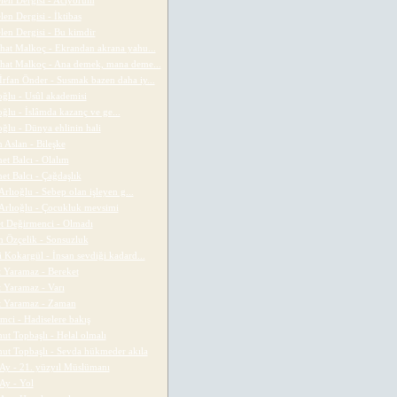
len Dergisi - Acıyorum
en Dergisi - İktibas
len Dergisi - Bu kimdir
hat Malkoç - Ekrandan akrana yahu...
hat Malkoç - Ana demek, mana deme...
 İrfan Önder - Susmak bazen daha iy...
ğlu - Usûl akademisi
ğlu - İslâmda kazanç ve ge...
ğlu - Dünya ehlinin hali
 Aslan - Bileşke
t Balcı - Olalım
t Balcı - Çağdaşlık
Arlıoğlu - Sebep olan işleyen g...
 Arlıoğlu - Çocukluk mevsimi
 Değirmenci - Olmadı
 Özçelik - Sonsuzluk
 Kokargül - İnsan sevdiği kadard...
 Yaramaz - Bereket
 Yaramaz - Varı
 Yaramaz - Zaman
mci - Hadiselere bakış
t Topbaşlı - Helal olmalı
t Topbaşlı - Sevda hükmeder akıla
 Ay - 21. yüzyıl Müslümanı
 Ay - Yol