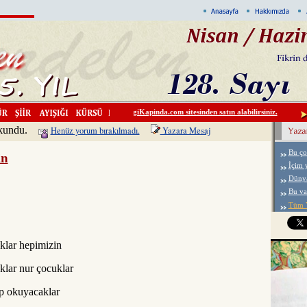
Kardelen'i DergiKapinda.com sitesinden satın alabilirsiniz.
Ali E
okundu.
Henüz yorum bırakılmadı.
Yazara Mesaj
in
Bu ço
İçim y
Dünyay
Bu va
Tüm Y
klar hepimizin
lar nur çocuklar
 okuyacaklar