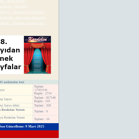
 Ay - Hayal meyal
 Akçay - Nergisler
 Akyay - Ekonomi ve helâl bil...
fa Kozlu - Anne baba hakkında
Doğan - Yanlıştan geçmek yan...
05 tarihinden beri
Toplam
yısı
: 17421141
Bugün : 2714
Toplam : 817148
tçi Sayısı
Bugün : 119
tçi Sayısı (dün)
Toplam : 359
a Bırakılan Yorum
Toplam : 0
ya Bırakılan Yorum
Toplam : 16
Son Güncelleme: 9 Mart 2025