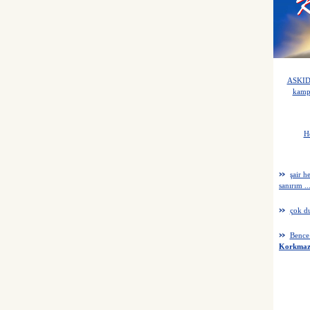
ASKIDA
kampa
Senirk
H
Hep be
şair h
sanırım ..
çok du
Bence 
Korkma