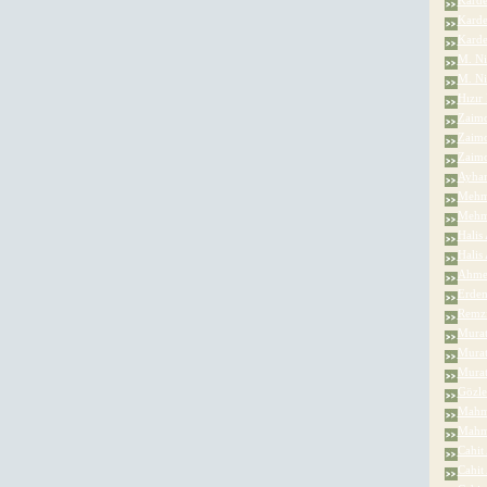
Karde
Kardel
Karde
M. Ni
M. Ni
Hızır
Zaimo
Zaimo
Zaimo
Ayhan
Mehme
Mehme
Halis 
Halis
Ahmet
Erdem
Remzi
Murat
Murat
Murat
Gözle
Mahmu
Mahmu
Cahit
Cahit