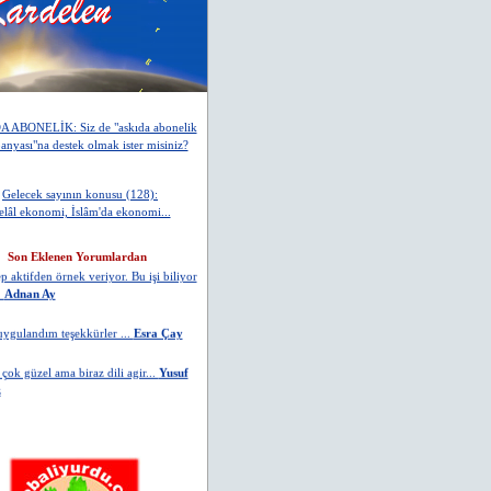
 ABONELİK: Siz de "askıda abonelik
nyası"na destek olmak ister misiniz?
ent facìasi ile ne alaka...
EB
Gelecek sayının konusu (128):
elâl ekonomi, İslâm'da ekonomi...
l altı vurmuş...
Mustafa Güneş
Son Eklenen Yorumlardan
ep aktifden örnek veriyor. Bu işi biliyor
.
Adnan Ay
ygulandım teşekkürler ...
Esra Çay
çok güzel ama biraz dili agir...
Yusuf
z