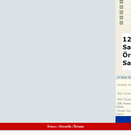
Cahit
Osman
Yaşar
Musta
Enes 
23 Mart 20
Ziyaretçi Sa
Tekil Ziyare
Tekil Ziyare
128. Sayıy
Sayısı
Önceki Sayı
Sayısı
Künye
|
Abonelik
|
İletişim