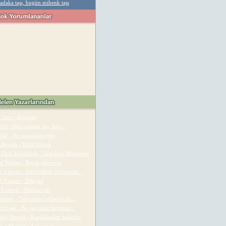
adaka taşı, bugün mihenk taşı
 Sert - Röportaj
dal - Dün sadaka taşı, bug...
rdal - Ne zamandan beri
 Bayrak - Helâl lokma
 Fazıl Kısakürek - Gençliğe Hitabeden
n Yoldaş - Beyaz güvercin
 Yılmaz - Güzel ahlâk ekonomis...
 Yılmaz - Dile gel
Editörü - Oluklar çift
Editörü - Takvadan bekâya helâ...
t Uçak - Bu çocuklar hepimizi...
len Dergisi - Kardelenden haberler