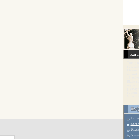
Tüm gaze
nüfusa k
Elâlemin
rakamlı 
13 milyo
Bizde nü
sayıyor,
piyasaya
güvenmi
ödleri k
Ekono
Karde
Bileş
Sonsu