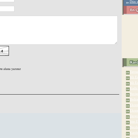
Dün s
bu alana yazınız
Yavuz
Ali Er
Ali E
Kadir
Necip
Bedra
Ekrem
Ekrem
Dergi 
Site 
Necde
Karde