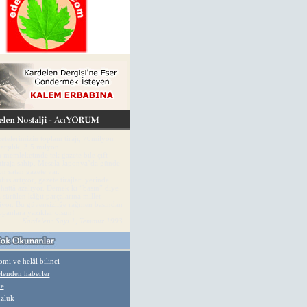
telerimizin toplam tirajı, 70milyon
arşılık, 3,5 milyon…
 memleketinde tek gazete bile çift
tiraja sahip. Mesela Japonya’da günde
n satan gazete var.
fus artıyor, gazete tirajları yerinde
 hattâ azalıyor. Demek ki “basın” diye
 sürülen kâğıt parçalarına millet
yor. Bu güvensizliğe rağmen basından
opanlara yazıklar olsun!
Kardelen: Sayı 1, Temmuz 1993
mi ve helâl bilinci
lenden haberler
ke
zluk