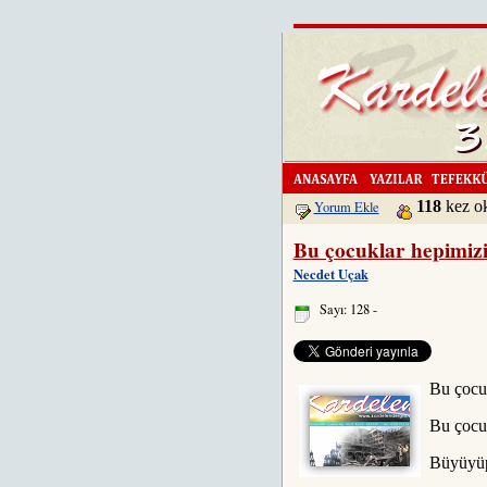
118
kez 
Yorum Ekle
Bu çocuklar hepimiz
Necdet Uçak
Sayı: 128 -
Bu çocu
Bu çocuk
Büyüyüp