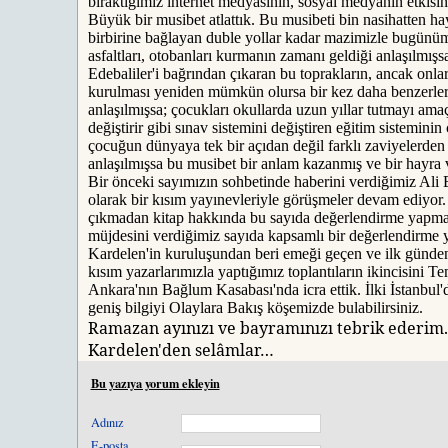
bıraktığımız internet medyasının, sosyal medyanın etkisi
Büyük bir musibet atlattık. Bu musibeti bin nasihatten hay
birbirine bağlayan duble yollar kadar mazimizle bugünüm
asfaltları, otobanları kurmanın zamanı geldiği anlaşılmı
Edebaliler'i bağrından çıkaran bu toprakların, ancak onları
kurulması yeniden mümkün olursa bir kez daha benzerleri
anlaşılmışsa; çocukları okullarda uzun yıllar tutmayı amaç
değiştirir gibi sınav sistemini değiştiren eğitim sistemini
çocuğun dünyaya tek bir açıdan değil farklı zaviyelerden 
anlaşılmışsa bu musibet bir anlam kazanmış ve bir hayra 
Bir önceki sayımızın sohbetinde haberini verdiğimiz Ali E
olarak bir kısım yayınevleriyle görüşmeler devam ediyor.
çıkmadan kitap hakkında bu sayıda değerlendirme yapma
müjdesini verdiğimiz sayıda kapsamlı bir değerlendirme 
Kardelen'in kuruluşundan beri emeği geçen ve ilk günde
kısım yazarlarımızla yaptığımız toplantıların ikincisini T
Ankara'nın Bağlum Kasabası'nda icra ettik. İlki İstanbul'da
geniş bilgiyi Olaylara Bakış köşemizde bulabilirsiniz.
Ramazan ayınızı ve bayramınızı tebrik ederim. 
Kardelen'den selâmlar…
Bu yazıya yorum ekleyin
Adınız
E-posta