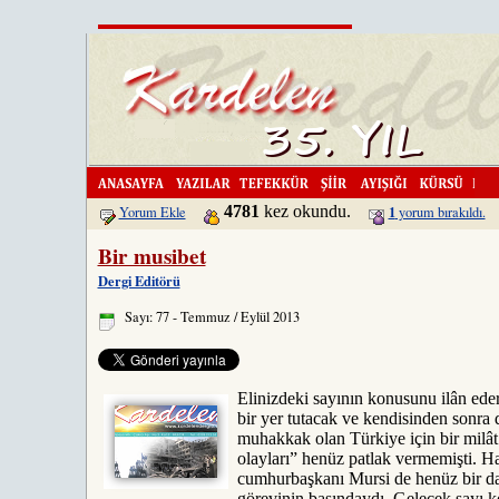
Kardelen'i Dergi
4781
kez okundu.
1
Yorum Ekle
yorum bırakıldı.
Bir musibet
Dergi Editörü
Sayı: 77 - Temmuz / Eylül 2013
Elinizdeki sayının konusunu ilân eder
bir yer tutacak ve kendisinden sonra d
muhakkak olan Türkiye için bir milât
olayları” henüz patlak vermemişti. Ha
cumhurbaşkanı Mursi de henüz bir d
görevinin başındaydı. Gelecek sayı 