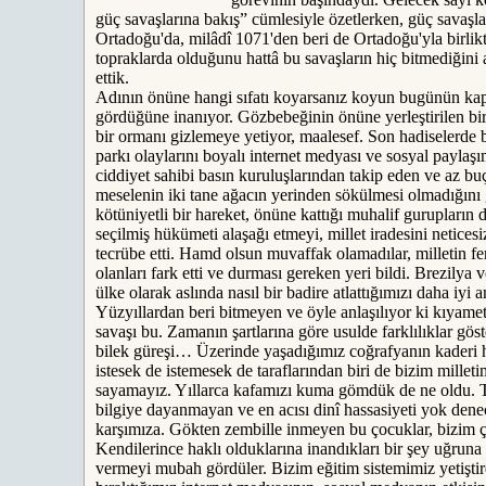
güç savaşlarına bakış” cümlesiyle özetlerken, güç savaşla
Ortadoğu'da, milâdî 1071'den beri de Ortadoğu'yla birlik
topraklarda olduğunu hattâ bu savaşların hiç bitmediğini 
ettik.
Adının önüne hangi sıfatı koyarsanız koyun bugünün kapit
gördüğüne inanıyor. Gözbebeğinin önüne yerleştirilen bir 
bir ormanı gizlemeye yetiyor, maalesef. Son hadiselerde 
parkı olaylarını boyalı internet medyası ve sosyal paylaşı
ciddiyet sahibi basın kuruluşlarından takip eden ve az buç
meselenin iki tane ağacın yerinden sökülmesi olmadığını g
kötüniyetli bir hareket, önüne kattığı muhalif gurupların
seçilmiş hükümeti alaşağı etmeyi, millet iradesini neticesi
tecrübe etti. Hamd olsun muvaffak olamadılar, milletin feras
olanları fark etti ve durması gereken yeri bildi. Brezilya 
ülke olarak aslında nasıl bir badire atlattığımızı daha iyi a
Yüzyıllardan beri bitmeyen ve öyle anlaşılıyor ki kıyame
savaşı bu. Zamanın şartlarına göre usulde farklılıklar gös
bilek güreşi… Üzerinde yaşadığımız coğrafyanın kaderi h
istesek de istemesek de taraflarından biri de bizim millet
sayamayız. Yıllarca kafamızı kuma gömdük de ne oldu. 
bilgiye dayanmayan ve en acısı dinî hassasiyeti yok denece
karşımıza. Gökten zembille inmeyen bu çocuklar, bizim ço
Kendilerince haklı olduklarına inandıkları bir şey uğrun
vermeyi mubah gördüler. Bizim eğitim sistemimiz yetiştird