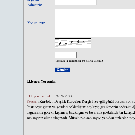
Adresiniz
Yorumunuz
Resimdeki rakamları bu alana yazınız
Eklenen Yorumlar
vural
Ekleyen
:
09.10.2013
Yorum
: Kardelen Dergisi; Kardelen Dergisi; Sevgili gönül dostları son sa
Postaneye gittim ve gönderi beklediğimi söyleyip gecikmenin nedenini ö
dağıtmakla görevli kişinin iş bıraktığını ve bu arada postalarda bir karış
son sayınız elime ulaşmadı. Mümkünse son sayıyı yeniden sizlerden isti