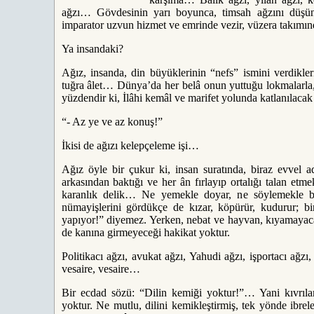
ağzı… Gövdesinin yarı boyunca, timsah ağzını düşü
imparator uzvun hizmet ve emrinde vezir, vüzera takım
Ya insandaki?
Ağız, insanda, din büyüklerinin “nefs” ismini verdikler
tuğra âlet… Dünya’da her belâ onun yuttuğu lokmalarla,
yüzdendir ki, İlâhi kemâl ve marifet yolunda katlanılacak 
“- Az ye ve az konuş!”
İkisi de ağızı kelepçeleme işi…
Ağız öyle bir çukur ki, insan suratında, biraz evvel a
arkasından baktığı ve her ân fırlayıp ortalığı talan et
karanlık delik… Ne yemekle doyar, ne söylemekle biti
nümayişlerini gördükçe de kızar, köpürür, kudurur; b
yapıyor!” diyemez. Yerken, nebat ve hayvan, kıyamayaca
de kanına girmeyeceği hakikat yoktur.
Politikacı ağzı, avukat ağzı, Yahudi ağzı, işportacı ağz
vesaire, vesaire…
Bir ecdad sözü: “Dilin kemiği yoktur!”… Yani kıvrıl
yoktur. Ne mutlu, dilini kemikleştirmiş, tek yönde ibrele