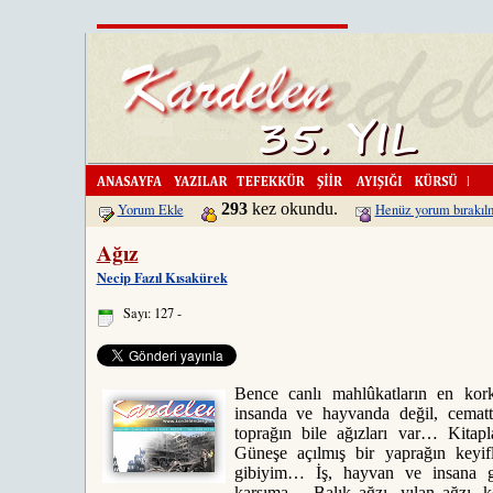
Kardelen'i DergiKa
293
kez okundu.
Yorum Ekle
Henüz yorum bırakıl
Ağız
Necip Fazıl Kısakürek
Sayı: 127 -
Bence canlı mahlûkatların en kork
insanda ve hayvanda değil, cemat
toprağın bile ağızları var… Kitapl
Güneşe açılmış bir yaprağın keyifli
gibiyim… İş, hayvan ve insana ge
karşıma… Balık ağzı, yılan ağzı, 